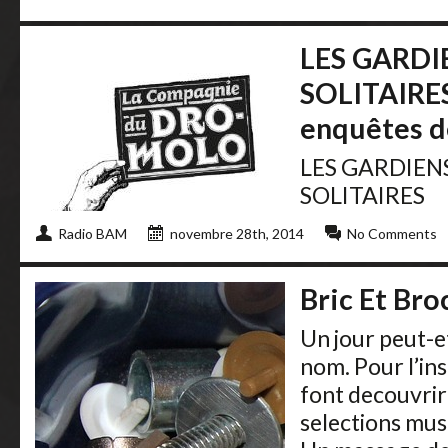
LES GARDI
SOLITAIRES
enquêtes 
LES GARDIEN
SOLITAIRES
Radio BAM
novembre 28th, 2014
No Comments
Bric Et Bro
Un jour peut-e
nom. Pour l’ins
font decouvrir
selections mus