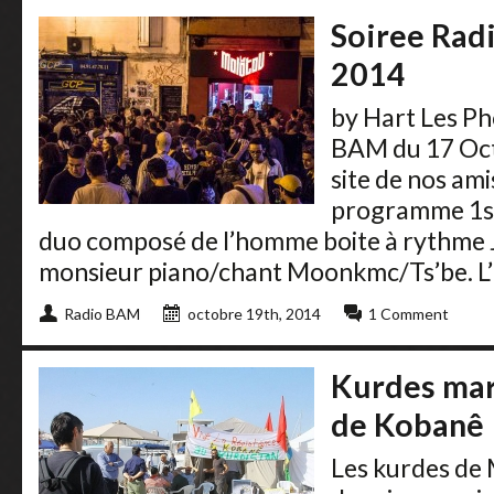
Soiree Rad
2014
by Hart Les Ph
BAM du 17 Oct
site de nos am
programme 1st
duo composé de l’homme boite à rythme 
monsieur piano/chant Moonkmc/Ts’be. L’
Radio BAM
octobre 19th, 2014
1 Comment
Kurdes mars
de Kobanê
Les kurdes de 