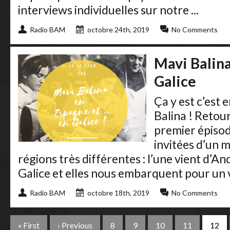
interviews individuelles sur notre ...
Radio BAM
octobre 24th, 2019
No Comments
Mavi Balin
Galice
Ça y est c’est 
Balina ! Retou
premier épisod
invitées d’un 
régions très différentes : l’une vient d’An
Galice et elles nous embarquent pour un v
Radio BAM
octobre 18th, 2019
No Comments
« First
‹ Previous
8
9
10
11
12