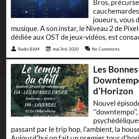
Bros, précurse
cauchemardesq
joueurs, vous 
musique. A son instar, le Niveau 2 de Pixe
dédiée aux OST de jeux-vidéos, est consa
Radio BAM
mai 3rd, 2020
No Comments
Les Bonnes
Downtempo,
d’Horizon
Nouvel épisode
‘’downtempo’’,
psychédéliques
passant par le trip hop, l’ambient, la hou
Aujourd’hui on fait un premier tour d’hor