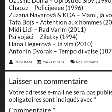
Uz Jsme Doma – Uprostřed Slov (1990
Chaozz – Policijeeee (1996)
Zuzana Navarová & KOA – Mami, já vo
Tata Bojs – Attention aux hommes (2
Midi Lidi – Rad Varim (2011)
Psí vojáci – Žiletky (1994)
Hana Hegerová – Já vím (2010)
Antonin Dvorak – Tempo di valse (187
Radio BAM
mai 21st, 2020
No Comments
Laisser un commentaire
Votre adresse e-mail ne sera pas publi
obligatoires sont indiqués avec
*
Commentaire
*