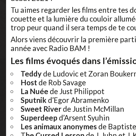
Tu aimes regarder les films entre tes do
couette et la lumière du couloir allum
trop peur quand il sera temps de te co
Alors viens découvrir la première part
année avec Radio BAM !
Les films évoqués dans l’émissio
Teddy
de Ludovic et Zoran Bouke
Host
de Rob Savage
La Nuée
de Just Philippot
Sputnik
d’Egor Abramenko
Sweet River
de Justin McMillan
Superdeep
d’Arsent Syuhin
Les animaux anonymes
de Baptist
T
he Cursed Lesson
de J. Juhn et J.