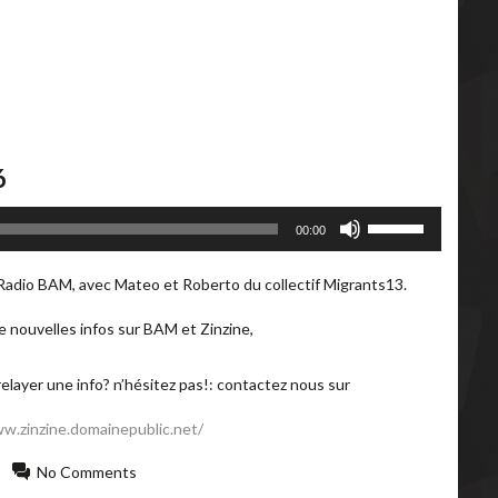
6
Utilisez
00:00
les
flèches
 Radio BAM, avec Mateo et Roberto du collectif Migrants13.
haut/bas
pour
 nouvelles infos sur BAM et Zinzine,
augmenter
ou
diminuer
relayer une info? n’hésitez pas!: contactez nous sur
le
volume.
w.zinzine.domainepublic.net/
No Comments